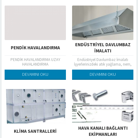
ENDÜSTRIYEL DAVLUMBAZ
PENDİK HAVALANDIRMA
İMALATI
PENDİK HAVALANDIRMA UZAY
Endüstriyel Davlumbaz İmalatı
HAVALANDIRMA
İşyerlerinizdeki atık yağlama, nem,
koku, ve dumansız bir ortam
sağlayan sanayi tipi( Endüstriyel)
DEVAMINI OKU
DEVAMINI OKU
Davlumbaz ve ekzoz sistemleri...
HAVA KANALI BAĞLANTI
KLIMA SANTRALLERI
EKIPMANLARI