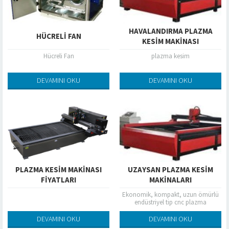
HAVALANDIRMA PLAZMA
HÜCRELI FAN
KESIM MAKINASI
Hücreli Fan
plazma kesim
DEVAMINI OKU
DEVAMINI OKU
PLAZMA KESİM MAKİNASI
UZAYSAN PLAZMA KESİM
FİYATLARI
MAKİNALARI
Ekonomik, kompakt, uzun ömürlü
endüstriyel tip cnc plazma
makineleri
DEVAMINI OKU
DEVAMINI OKU