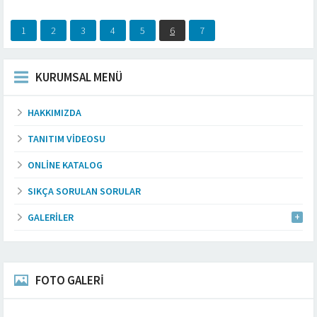
1
2
3
4
5
6
7
KURUMSAL MENÜ
HAKKIMIZDA
TANITIM VIDEOSU
ONLINE KATALOG
SIKÇA SORULAN SORULAR
GALERILER
FOTO GALERİ