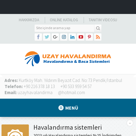
HAKKIMIZDA
ONLINE KATALOG
TANITIM VIDEOSU
Adres:
Kurtköy Mah. Yıldırım Beyazıt Cad. No:73 Pendik/İstanbul
Telefon:
+90 216 378 18 13
+90 533 959 54 57
Email:
uzayhavalandirma
@hotmail.com
MENÜ
Havalandırma sistemleri
2023 yılı Havalandırma sistemleri %25 İndirimden