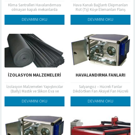
Klima Santralleri Havalandırması
Hava Kanalı Bağlantı Ekipmanları
olmayan kapalı mekanlarda
Rot (Tij) Köşe Elemanları Flanş
yaşamak ve sanayi tesisinde ise
Profili G Klips Z ve L Askı Elemanları
üretim yapmak ve hizmet vermek
U – L...
DEVAMINI OKU
DEVAMINI OKU
zordur. Klima Sistemleri ;...
İZOLASYON MALZEMELERİ
HAVALANDIRMA FANLARI
İzolasyon Malzemeleri Yapıştırıcılar
Salyangoz – Hücreli Fanlar
(Bally) Mastik ve Slikon Eva ve
Dikdörtken Fan Aksiyel Fan Hücreli
Kauçuk Bantlar Bantlar İzole Çivisi
Fan Hücreli Fan Duvar Tipi Fan Duvar
Camyünü Şilte – Levha – Boru...
Tipi Fan Radyal Kanal...
DEVAMINI OKU
DEVAMINI OKU