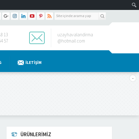
18 13
uzayhavalandirma
54 57
@hotmail.com
G
İLETIŞIM
ÜRÜNLERİMİZ