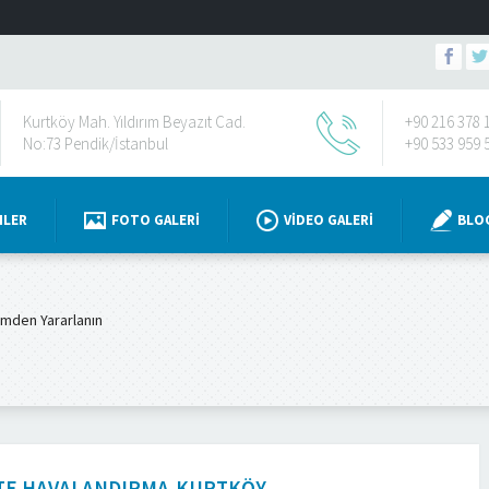
Kurtköy Mah. Yıldırım Beyazıt Cad.
+90 216 378 
No:73 Pendik/İstanbul
+90 533 959 
NLER
FOTO GALERI
VIDEO GALERI
BLO
imden Yararlanın
TE HAVALANDIRMA,KURTKÖY