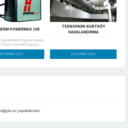
TEKNOPARK KURTKÖY
ÜMRANİYE
HAVALANDIRMA
HAVALANDIRMA,ÜMRANİY
KUVEYTTÜRK,
ÜMRANİYE HAVALANDIRMA,ÜMRA
KUVEYTTÜRK,
DEVAMINI OKU
DEVAMINI OKU
ğıyla siz yapabilirsiniz.