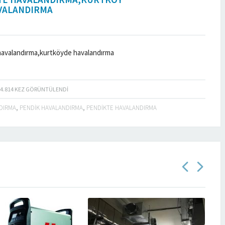
VALANDIRMA
havalandırma,kurtköyde havalandırma
4.814
KEZ GÖRÜNTÜLENDI
DIRMA
,
PENDIK HAVALANDIRMA
,
PENDIKTE HAVALANDIRMA