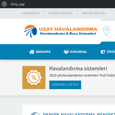
WordPress
Giriş yap
hakkında
HAKKIMIZDA
ONLINE KATALOG
TANITIM VIDEOSU
ANASAYFA
KURUMSAL
ÜRÜ
Havalandırma sistemleri
2023 yılı Havalandırma sistemleri %25 İndir
KAMPANYA DETAYI
PENDIK HAVALANDIRMA,PENDIK