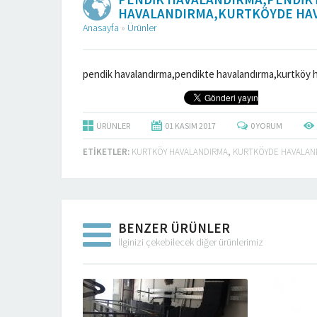
HAVALANDIRMA,KURTKÖYDE HA
Anasayfa
»
Ürünler
pendik havalandırma,pendikte havalandırma,kurtköy 
ÜRÜNLER
01 KASIM
2017
0
YORUM
ETIKETLER:
KURTKÖY HAVALANDIRMA
,
KURTKÖYDE HAVALAN
BENZER ÜRÜNLER
İlginizi çekebilecek diğer ürünlerimiz