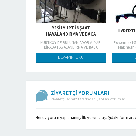
YEŞİLYURT İNŞAAT
HYPERTHERM POWERMAX 105
VALANDIRMA VE BACA
ÖY DE BULUNAN ADORİA YAPI
Powermax105 Hypertherm Plazma Kesme
ADA HAVALANDIRMA VE BACA
Makineleri (3 Faz) Uzun sarf ve parça
SİSTEMLERİ YAPILMIŞTIR
ömrüne sahiptir. Geri beslemeli elektronik
teknolojisi sayesinde çok hassas...
DEVAMINI OKU
DEVAMINI OKU
ZİYARETÇİ YORUMLARI
Ziyaretçilerimiz tarafından yapılan yorumlar
Henüz yorum yapılmamış. İlk yorumu aşağıdaki form aracılı